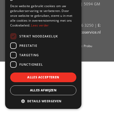
Van Erven Autoservice | Richelpad 20 | 5094 GM
Deze website gebruikt cookies om uw
Lage Mierde
gebruikerservaring te verbeteren. Door
onze website te gebruiken, stemt u in met
alle cookies in overeenstemming met ons
T: 06 3026 3250 |
E:
Cookiebeleid.
Lees verder
info@vanervenautoservice.nl
STRIKT NOODZAKELIJK
PRESTATIE
© 2026
Van Erven Autoservice
| Realisatie:
Probu
Privacyverklaring
Privacyverklaring
| AV
TARGETING
&
FUNCTIONEEL
AV
koppeling
ALLES ACCEPTEREN
ALLES AFWIJZEN
DETAILS WEERGEVEN