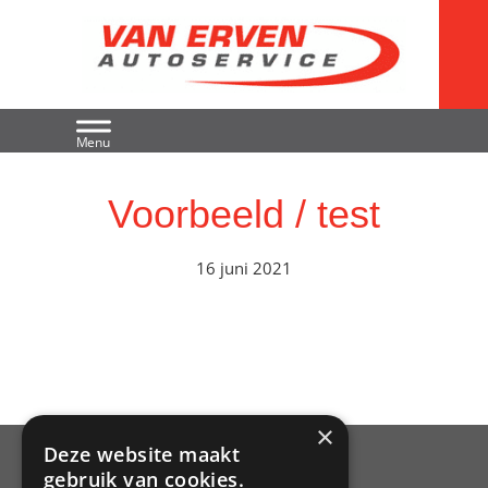
Spring
Door
Van Erven
naar
naar
de
de
Autoservice
hoofdnavigatie
hoofd
inhoud
Voorbeeld / test
16 juni 2021
×
Deze website maakt
gebruik van cookies.